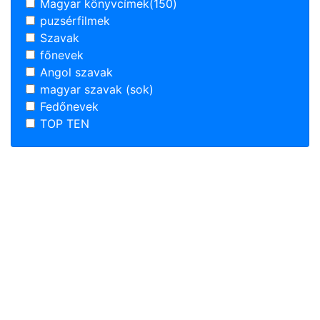
Magyar könyvcímek(150)
puzsérfilmek
Szavak
főnevek
Angol szavak
magyar szavak (sok)
Fedőnevek
TOP TEN