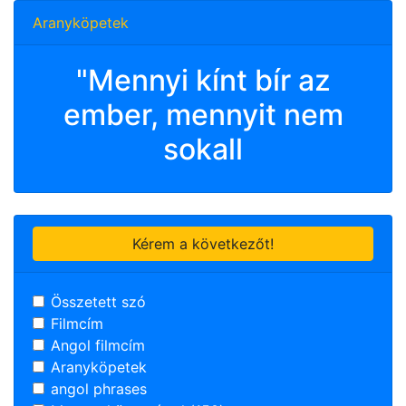
Aranyköpetek
"Mennyi kínt bír az
ember, mennyit nem
sokall
Kérem a következőt!
Összetett szó
Filmcím
Angol filmcím
Aranyköpetek
angol phrases